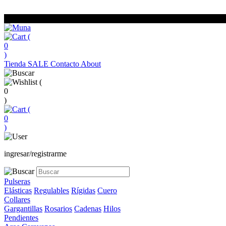
(
0
)
Tienda
SALE
Contacto
About
(
0
)
(
0
)
ingresar/registrarme
Pulseras
Elásticas
Regulables
Rígidas
Cuero
Collares
Gargantillas
Rosarios
Cadenas
Hilos
Pendientes