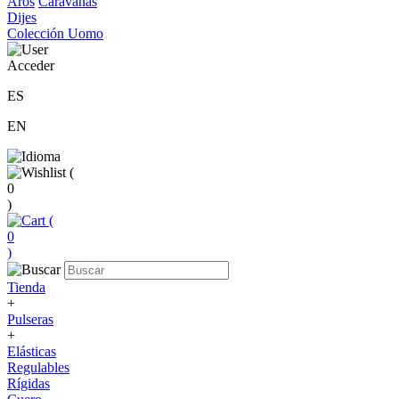
Aros
Caravanas
Dijes
Colección Uomo
Acceder
ES
EN
(
0
)
(
0
)
Tienda
+
Pulseras
+
Elásticas
Regulables
Rígidas