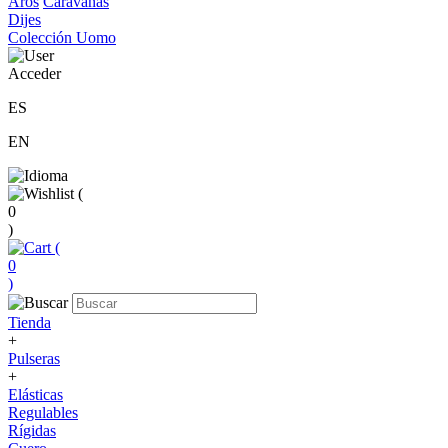
Aros
Caravanas
Dijes
Colección Uomo
Acceder
ES
EN
(
0
)
(
0
)
Tienda
+
Pulseras
+
Elásticas
Regulables
Rígidas