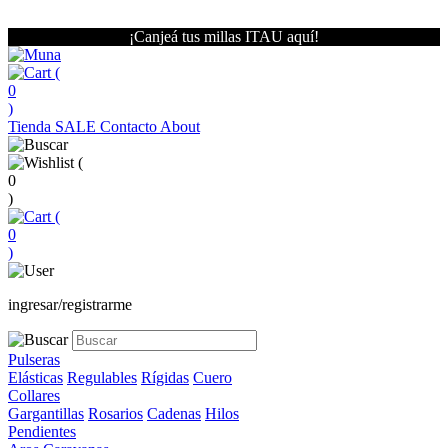
¡Canjeá tus millas ITAU aquí!
(
0
)
Tienda
SALE
Contacto
About
(
0
)
(
0
)
ingresar/registrarme
Pulseras
Elásticas
Regulables
Rígidas
Cuero
Collares
Gargantillas
Rosarios
Cadenas
Hilos
Pendientes