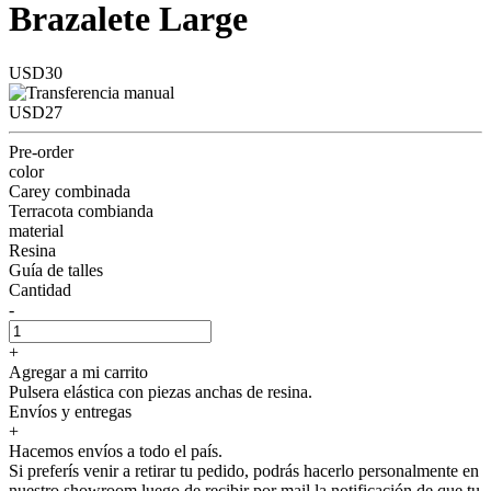
Brazalete Large
USD30
USD27
Pre-order
color
Carey combinada
Terracota combianda
material
Resina
Guía de talles
Cantidad
-
+
Agregar a mi carrito
Pulsera elástica con piezas anchas de resina.
Envíos y entregas
+
Hacemos envíos a todo el país.
Si preferís venir a retirar tu pedido, podrás hacerlo personalmente en
nuestro showroom luego de recibir por mail la notificación de que tu