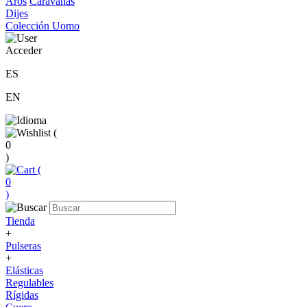
Aros
Caravanas
Dijes
Colección Uomo
Acceder
ES
EN
(
0
)
(
0
)
Tienda
+
Pulseras
+
Elásticas
Regulables
Rígidas