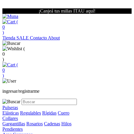
¡Canjeá tus millas ITAU aquí!
(
0
)
Tienda
SALE
Contacto
About
(
0
)
(
0
)
ingresar/registrarme
Pulseras
Elásticas
Regulables
Rígidas
Cuero
Collares
Gargantillas
Rosarios
Cadenas
Hilos
Pendientes