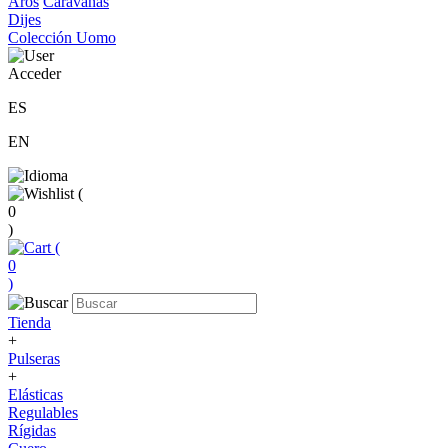
Aros
Caravanas
Dijes
Colección Uomo
Acceder
ES
EN
(
0
)
(
0
)
Tienda
+
Pulseras
+
Elásticas
Regulables
Rígidas