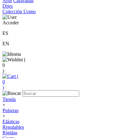
Aros
Caravanas
Dijes
Colección Uomo
Acceder
ES
EN
(
0
)
(
0
)
Tienda
+
Pulseras
+
Elásticas
Regulables
Rígidas