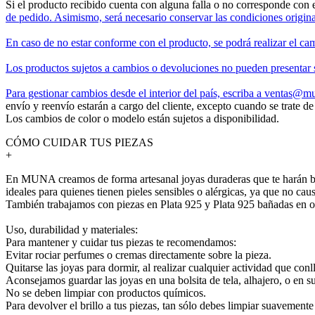
Si el producto recibido cuenta con alguna falla o no corresponde con 
de pedido. Asimismo, será necesario conservar las condiciones origina
En caso de no estar conforme con el producto, se podrá realizar el ca
Los productos sujetos a cambios o devoluciones no pueden presentar s
Para gestionar cambios desde el interior del país, escriba a
ventas@mu
envío y reenvío estarán a cargo del cliente, excepto cuando se trate d
Los cambios de color o modelo están sujetos a disponibilidad.
CÓMO CUIDAR TUS PIEZAS
+
En MUNA creamos de forma artesanal joyas duraderas que te harán bril
ideales para quienes tienen pieles sensibles o alérgicas, ya que no cau
También trabajamos con piezas en Plata 925 y Plata 925 bañadas en o
Uso, durabilidad y materiales:
Para mantener y cuidar tus piezas te recomendamos:
Evitar rociar perfumes o cremas directamente sobre la pieza.
Quitarse las joyas para dormir, al realizar cualquier actividad que conl
Aconsejamos guardar las joyas en una bolsita de tela, alhajero, o en s
No se deben limpiar con productos químicos.
Para devolver el brillo a tus piezas, tan sólo debes limpiar suavement