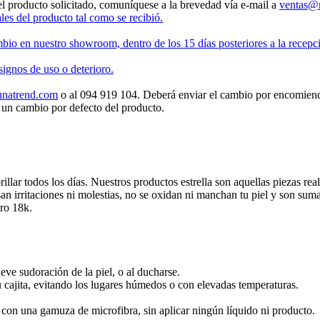
el producto solicitado, comuníquese a la brevedad vía e-mail a
ventas@m
les del producto tal como se recibió.
mbio en nuestro showroom, dentro de los 15 días posteriores a la recepc
ignos de uso o deterioro.
natrend.com
o al 094 919 104. Deberá enviar el cambio por encomienda 
e un cambio por defecto del producto.
lar todos los días. Nuestros productos estrella son aquellas piezas re
san irritaciones ni molestias, no se oxidan ni manchan tu piel y son sum
ro 18k.
leve sudoración de la piel, o al ducharse.
u cajita, evitando los lugares húmedos o con elevadas temperaturas.
e con una gamuza de microfibra, sin aplicar ningún líquido ni producto.