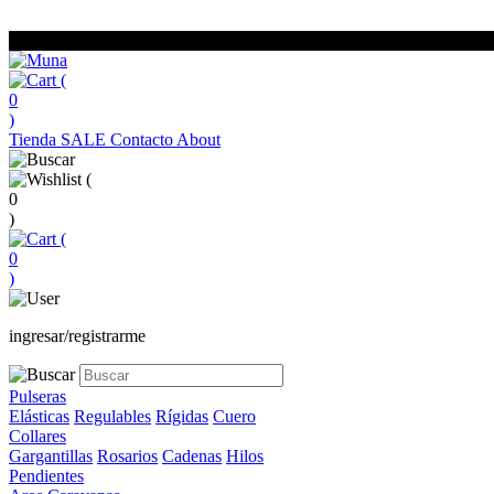
(
0
)
Tienda
SALE
Contacto
About
(
0
)
(
0
)
ingresar/registrarme
Pulseras
Elásticas
Regulables
Rígidas
Cuero
Collares
Gargantillas
Rosarios
Cadenas
Hilos
Pendientes