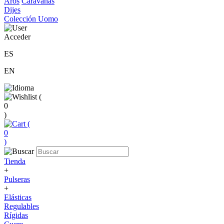
Aros
Caravanas
Dijes
Colección Uomo
Acceder
ES
EN
(
0
)
(
0
)
Tienda
+
Pulseras
+
Elásticas
Regulables
Rígidas