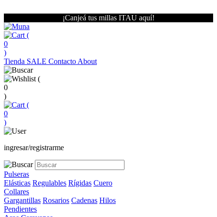
¡Canjeá tus millas ITAU aquí!
(
0
)
Tienda
SALE
Contacto
About
(
0
)
(
0
)
ingresar/registrarme
Pulseras
Elásticas
Regulables
Rígidas
Cuero
Collares
Gargantillas
Rosarios
Cadenas
Hilos
Pendientes