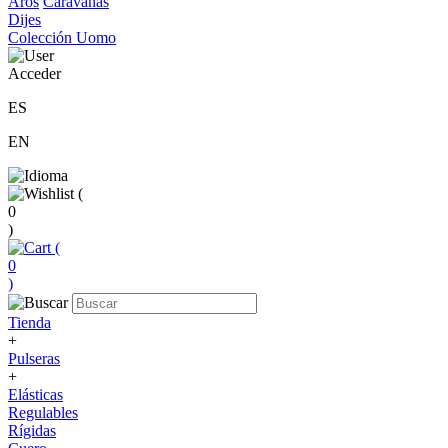
Aros
Caravanas
Dijes
Colección Uomo
Acceder
ES
EN
(
0
)
(
0
)
Tienda
+
Pulseras
+
Elásticas
Regulables
Rígidas