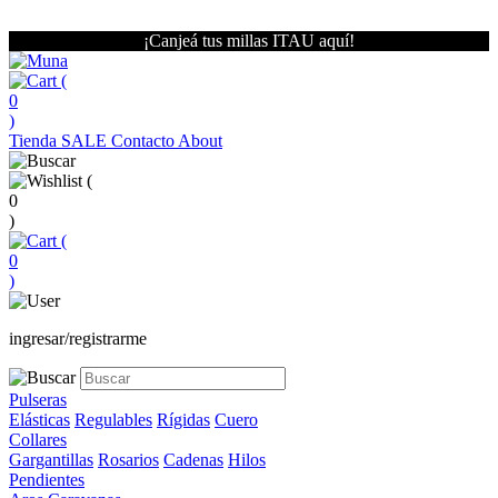
¡Canjeá tus millas ITAU aquí!
(
0
)
Tienda
SALE
Contacto
About
(
0
)
(
0
)
ingresar/registrarme
Pulseras
Elásticas
Regulables
Rígidas
Cuero
Collares
Gargantillas
Rosarios
Cadenas
Hilos
Pendientes