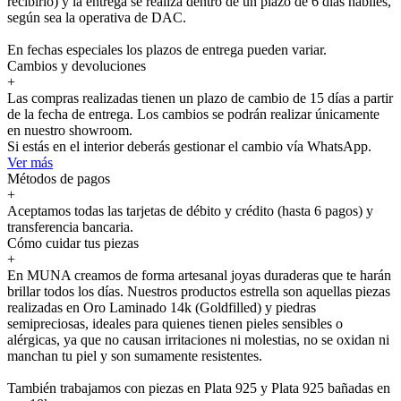
recibirlo) y la entrega se realiza dentro de un plazo de 6 días hábiles,
según sea la operativa de DAC.
En fechas especiales los plazos de entrega pueden variar.
Cambios y devoluciones
+
Las compras realizadas tienen un plazo de cambio de 15 días a partir
de la fecha de entrega. Los cambios se podrán realizar únicamente
en nuestro showroom.
Si estás en el interior deberás gestionar el cambio vía WhatsApp.
Ver más
Métodos de pagos
+
Aceptamos todas las tarjetas de débito y crédito (hasta 6 pagos) y
transferencia bancaria.
Cómo cuidar tus piezas
+
En MUNA creamos de forma artesanal joyas duraderas que te harán
brillar todos los días. Nuestros productos estrella son aquellas piezas
realizadas en Oro Laminado 14k (Goldfilled) y piedras
semipreciosas, ideales para quienes tienen pieles sensibles o
alérgicas, ya que no causan irritaciones ni molestias, no se oxidan ni
manchan tu piel y son sumamente resistentes.
También trabajamos con piezas en Plata 925 y Plata 925 bañadas en