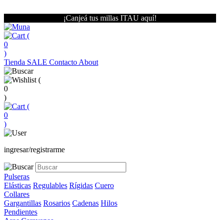
¡Canjeá tus millas ITAU aquí!
(
0
)
Tienda
SALE
Contacto
About
(
0
)
(
0
)
ingresar/registrarme
Pulseras
Elásticas
Regulables
Rígidas
Cuero
Collares
Gargantillas
Rosarios
Cadenas
Hilos
Pendientes