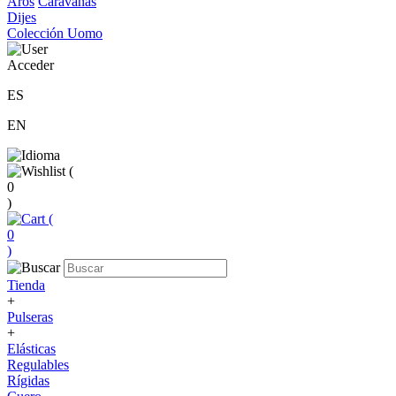
Aros
Caravanas
Dijes
Colección Uomo
Acceder
ES
EN
(
0
)
(
0
)
Tienda
+
Pulseras
+
Elásticas
Regulables
Rígidas