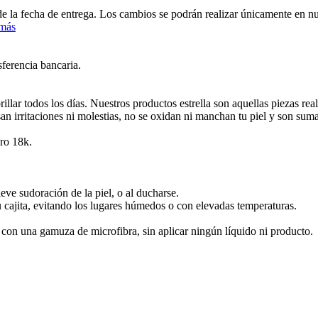
 de la fecha de entrega. Los cambios se podrán realizar únicamente en 
 más
sferencia bancaria.
lar todos los días. Nuestros productos estrella son aquellas piezas re
san irritaciones ni molestias, no se oxidan ni manchan tu piel y son sum
ro 18k.
leve sudoración de la piel, o al ducharse.
u cajita, evitando los lugares húmedos o con elevadas temperaturas.
e con una gamuza de microfibra, sin aplicar ningún líquido ni producto.