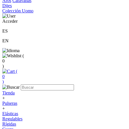
Aros
Caravanas
Dijes
Colección Uomo
Acceder
ES
EN
(
0
)
(
0
)
Tienda
+
Pulseras
+
Elásticas
Regulables
Rígidas