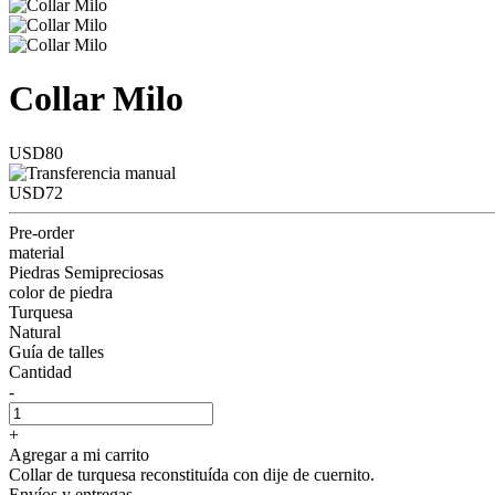
Collar Milo
USD80
USD72
Pre-order
material
Piedras Semipreciosas
color de piedra
Turquesa
Natural
Guía de talles
Cantidad
-
+
Agregar a mi carrito
Collar de turquesa reconstituída con dije de cuernito.
Envíos y entregas