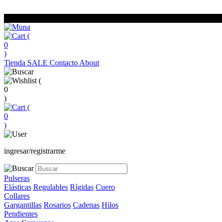
(
0
)
Tienda
SALE
Contacto
About
(
0
)
(
0
)
ingresar/registrarme
Pulseras
Elásticas
Regulables
Rígidas
Cuero
Collares
Gargantillas
Rosarios
Cadenas
Hilos
Pendientes