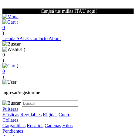
¡Canjeá tus millas ITAU aquí!
(
0
)
Tienda
SALE
Contacto
About
(
0
)
(
0
)
ingresar/registrarme
Pulseras
Elásticas
Regulables
Rígidas
Cuero
Collares
Gargantillas
Rosarios
Cadenas
Hilos
Pendientes