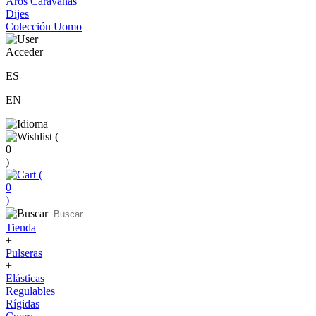
Aros
Caravanas
Dijes
Colección Uomo
Acceder
ES
EN
(
0
)
(
0
)
Tienda
+
Pulseras
+
Elásticas
Regulables
Rígidas