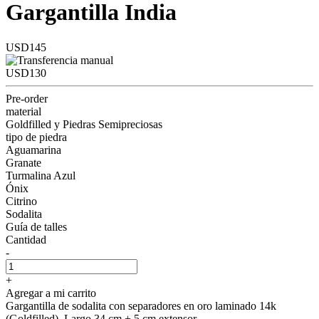
Gargantilla India
USD145
USD130
Pre-order
material
Goldfilled y Piedras Semipreciosas
tipo de piedra
Aguamarina
Granate
Turmalina Azul
Ónix
Citrino
Sodalita
Guía de talles
Cantidad
-
+
Agregar a mi carrito
Gargantilla de sodalita con separadores en oro laminado 14k
(Goldfilled). Largo 34 cm + 5 cm extensor.