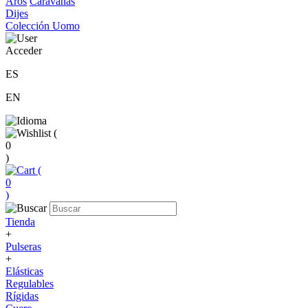
Aros
Caravanas
Dijes
Colección Uomo
Acceder
ES
EN
(
0
)
(
0
)
Tienda
+
Pulseras
+
Elásticas
Regulables
Rígidas