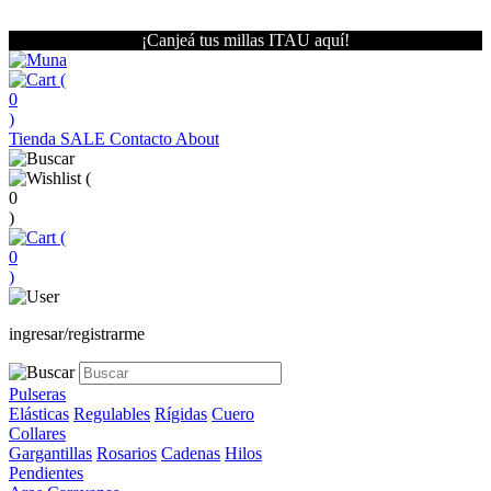
¡Canjeá tus millas ITAU aquí!
(
0
)
Tienda
SALE
Contacto
About
(
0
)
(
0
)
ingresar/registrarme
Pulseras
Elásticas
Regulables
Rígidas
Cuero
Collares
Gargantillas
Rosarios
Cadenas
Hilos
Pendientes