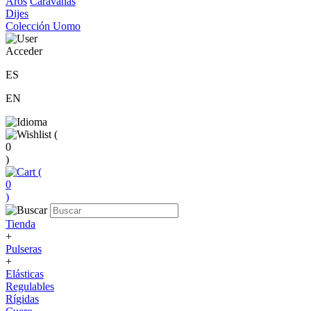
Aros
Caravanas
Dijes
Colección Uomo
Acceder
ES
EN
(
0
)
(
0
)
Tienda
+
Pulseras
+
Elásticas
Regulables
Rígidas