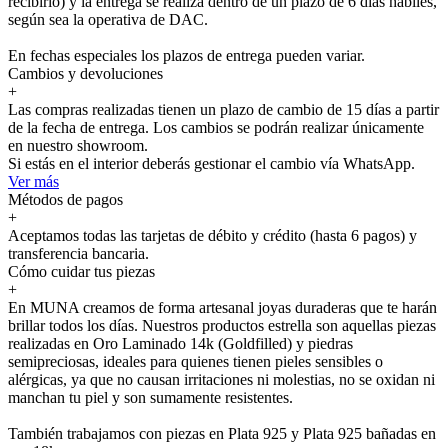
recibirlo) y la entrega se realiza dentro de un plazo de 6 días hábiles,
según sea la operativa de DAC.
En fechas especiales los plazos de entrega pueden variar.
Cambios y devoluciones
+
Las compras realizadas tienen un plazo de cambio de 15 días a partir
de la fecha de entrega. Los cambios se podrán realizar únicamente
en nuestro showroom.
Si estás en el interior deberás gestionar el cambio vía WhatsApp.
Ver más
Métodos de pagos
+
Aceptamos todas las tarjetas de débito y crédito (hasta 6 pagos) y
transferencia bancaria.
Cómo cuidar tus piezas
+
En MUNA creamos de forma artesanal joyas duraderas que te harán
brillar todos los días. Nuestros productos estrella son aquellas piezas
realizadas en Oro Laminado 14k (Goldfilled) y piedras
semipreciosas, ideales para quienes tienen pieles sensibles o
alérgicas, ya que no causan irritaciones ni molestias, no se oxidan ni
manchan tu piel y son sumamente resistentes.
También trabajamos con piezas en Plata 925 y Plata 925 bañadas en