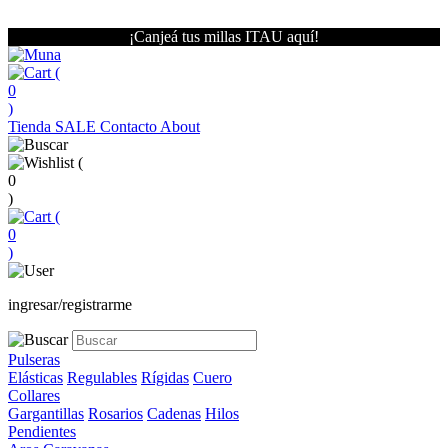
¡Canjeá tus millas ITAU aquí!
(
0
)
Tienda
SALE
Contacto
About
(
0
)
(
0
)
ingresar/registrarme
Pulseras
Elásticas
Regulables
Rígidas
Cuero
Collares
Gargantillas
Rosarios
Cadenas
Hilos
Pendientes