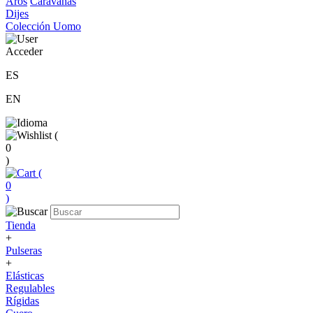
Aros
Caravanas
Dijes
Colección Uomo
Acceder
ES
EN
(
0
)
(
0
)
Tienda
+
Pulseras
+
Elásticas
Regulables
Rígidas