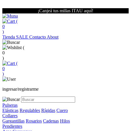
¡Canjeá tus millas ITAU aquí!
(
0
)
Tienda
SALE
Contacto
About
(
0
)
(
0
)
ingresar/registrarme
Pulseras
Elásticas
Regulables
Rígidas
Cuero
Collares
Gargantillas
Rosarios
Cadenas
Hilos
Pendientes