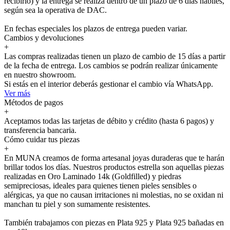
recibirlo) y la entrega se realiza dentro de un plazo de 6 días hábiles,
según sea la operativa de DAC.
En fechas especiales los plazos de entrega pueden variar.
Cambios y devoluciones
+
Las compras realizadas tienen un plazo de cambio de 15 días a partir
de la fecha de entrega. Los cambios se podrán realizar únicamente
en nuestro showroom.
Si estás en el interior deberás gestionar el cambio vía WhatsApp.
Ver más
Métodos de pagos
+
Aceptamos todas las tarjetas de débito y crédito (hasta 6 pagos) y
transferencia bancaria.
Cómo cuidar tus piezas
+
En MUNA creamos de forma artesanal joyas duraderas que te harán
brillar todos los días. Nuestros productos estrella son aquellas piezas
realizadas en Oro Laminado 14k (Goldfilled) y piedras
semipreciosas, ideales para quienes tienen pieles sensibles o
alérgicas, ya que no causan irritaciones ni molestias, no se oxidan ni
manchan tu piel y son sumamente resistentes.
También trabajamos con piezas en Plata 925 y Plata 925 bañadas en