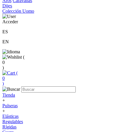
Aros
Caravanas
Dijes
Colección Uomo
Acceder
ES
EN
(
0
)
(
0
)
Tienda
+
Pulseras
+
Elásticas
Regulables
Rígidas