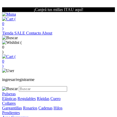
¡Canjeá tus millas ITAU aquí!
(
0
)
Tienda
SALE
Contacto
About
(
0
)
(
0
)
ingresar/registrarme
Pulseras
Elásticas
Regulables
Rígidas
Cuero
Collares
Gargantillas
Rosarios
Cadenas
Hilos
Pendientes