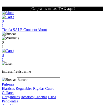
¡Canjeá tus millas ITAU aquí!
(
0
)
Tienda
SALE
Contacto
About
(
0
)
(
0
)
ingresar/registrarme
Pulseras
Elásticas
Regulables
Rígidas
Cuero
Collares
Gargantillas
Rosarios
Cadenas
Hilos
Pendientes