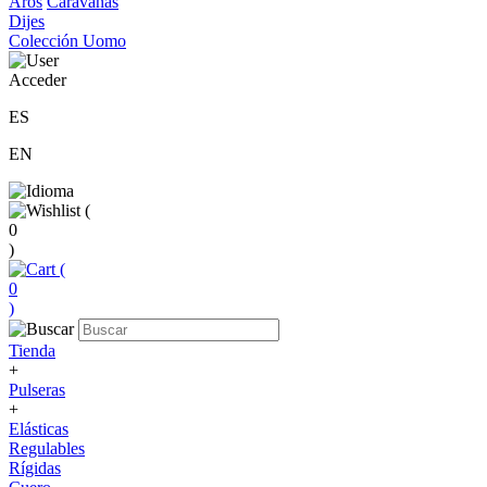
Aros
Caravanas
Dijes
Colección Uomo
Acceder
ES
EN
(
0
)
(
0
)
Tienda
+
Pulseras
+
Elásticas
Regulables
Rígidas