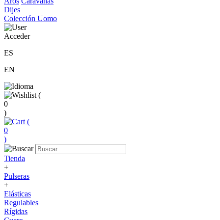
Aros
Caravanas
Dijes
Colección Uomo
Acceder
ES
EN
(
0
)
(
0
)
Tienda
+
Pulseras
+
Elásticas
Regulables
Rígidas