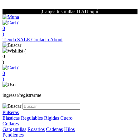
¡Canjeá tus millas ITAU aquí!
(
0
)
Tienda
SALE
Contacto
About
(
0
)
(
0
)
ingresar/registrarme
Pulseras
Elásticas
Regulables
Rígidas
Cuero
Collares
Gargantillas
Rosarios
Cadenas
Hilos
Pendientes