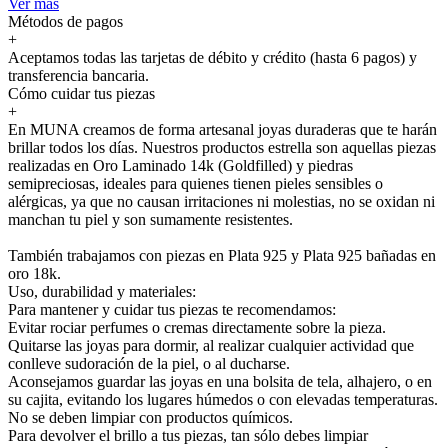
Ver más
Métodos de pagos
+
Aceptamos todas las tarjetas de débito y crédito (hasta 6 pagos) y
transferencia bancaria.
Cómo cuidar tus piezas
+
En MUNA creamos de forma artesanal joyas duraderas que te harán
brillar todos los días. Nuestros productos estrella son aquellas piezas
realizadas en Oro Laminado 14k (Goldfilled) y piedras
semipreciosas, ideales para quienes tienen pieles sensibles o
alérgicas, ya que no causan irritaciones ni molestias, no se oxidan ni
manchan tu piel y son sumamente resistentes.
También trabajamos con piezas en Plata 925 y Plata 925 bañadas en
oro 18k.
Uso, durabilidad y materiales:
Para mantener y cuidar tus piezas te recomendamos:
Evitar rociar perfumes o cremas directamente sobre la pieza.
Quitarse las joyas para dormir, al realizar cualquier actividad que
conlleve sudoración de la piel, o al ducharse.
Aconsejamos guardar las joyas en una bolsita de tela, alhajero, o en
su cajita, evitando los lugares húmedos o con elevadas temperaturas.
No se deben limpiar con productos químicos.
Para devolver el brillo a tus piezas, tan sólo debes limpiar