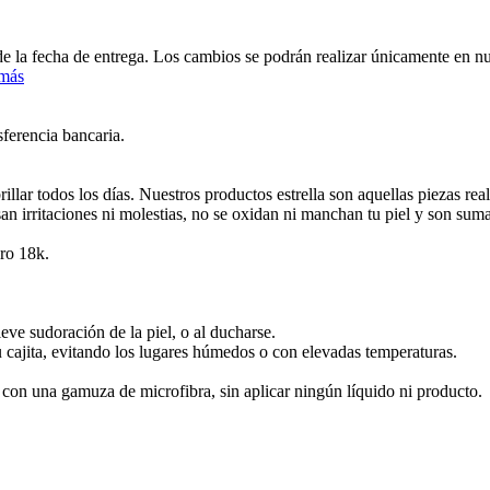
 de la fecha de entrega. Los cambios se podrán realizar únicamente en 
 más
sferencia bancaria.
lar todos los días. Nuestros productos estrella son aquellas piezas re
san irritaciones ni molestias, no se oxidan ni manchan tu piel y son sum
ro 18k.
leve sudoración de la piel, o al ducharse.
u cajita, evitando los lugares húmedos o con elevadas temperaturas.
e con una gamuza de microfibra, sin aplicar ningún líquido ni producto.