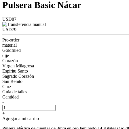
Pulsera Basic Nácar
USD87
USD79
Pre-order
material
Goldfilled
dije
Corazón
Virgen Milagrosa
Espíritu Santo
Sagrado Corazón
San Benito
Curz
Guía de talles
Cantidad
-
+
Agregar a mi carrito
Pulsera elástica de cuentas de 3mm en oro laminado 14 Kilates (Goldfi