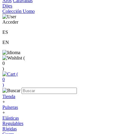
Aros
Caravanas
Dijes
Colección Uomo
Acceder
ES
EN
(
0
)
(
0
)
Tienda
+
Pulseras
+
Elásticas
Regulables
Rígidas