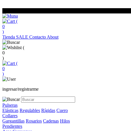
(
0
)
Tienda
SALE
Contacto
About
(
0
)
(
0
)
ingresar/registrarme
Pulseras
Elásticas
Regulables
Rígidas
Cuero
Collares
Gargantillas
Rosarios
Cadenas
Hilos
Pendientes