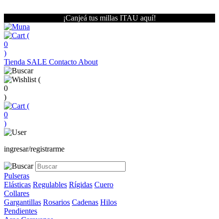
¡Canjeá tus millas ITAU aquí!
(
0
)
Tienda
SALE
Contacto
About
(
0
)
(
0
)
ingresar/registrarme
Pulseras
Elásticas
Regulables
Rígidas
Cuero
Collares
Gargantillas
Rosarios
Cadenas
Hilos
Pendientes