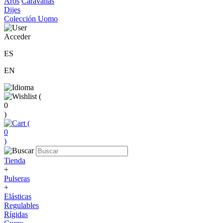
Aros
Caravanas
Dijes
Colección Uomo
Acceder
ES
EN
(
0
)
(
0
)
Tienda
+
Pulseras
+
Elásticas
Regulables
Rígidas