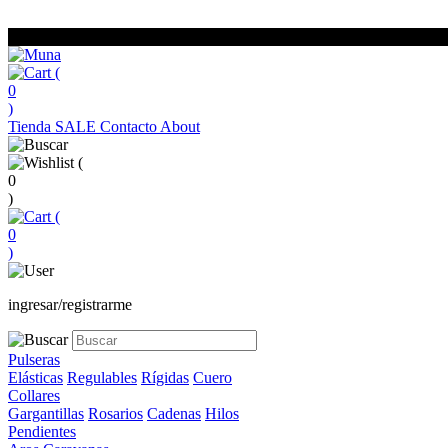
(
0
)
Tienda
SALE
Contacto
About
(
0
)
(
0
)
ingresar/registrarme
Pulseras
Elásticas
Regulables
Rígidas
Cuero
Collares
Gargantillas
Rosarios
Cadenas
Hilos
Pendientes