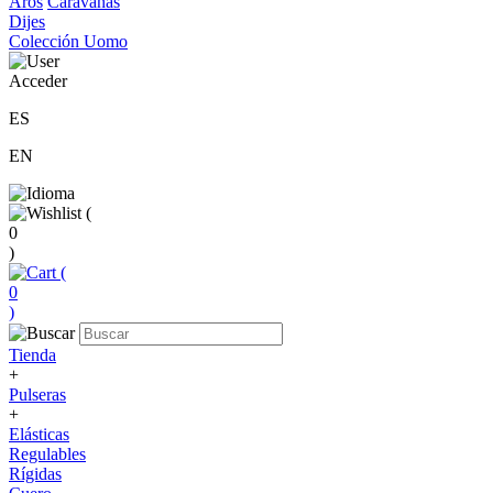
Aros
Caravanas
Dijes
Colección Uomo
Acceder
ES
EN
(
0
)
(
0
)
Tienda
+
Pulseras
+
Elásticas
Regulables
Rígidas