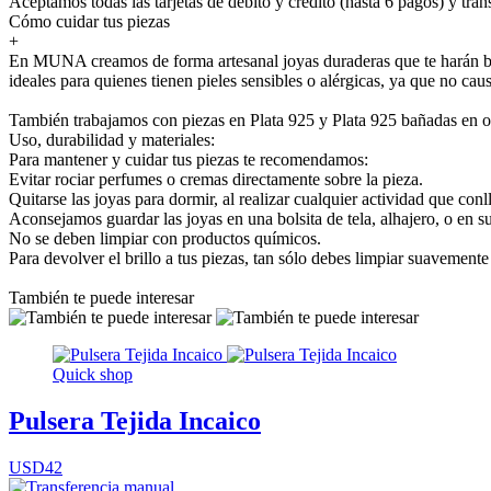
Aceptamos todas las tarjetas de débito y crédito (hasta 6 pagos) y tran
Cómo cuidar tus piezas
+
En MUNA creamos de forma artesanal joyas duraderas que te harán bril
ideales para quienes tienen pieles sensibles o alérgicas, ya que no cau
También trabajamos con piezas en Plata 925 y Plata 925 bañadas en o
Uso, durabilidad y materiales:
Para mantener y cuidar tus piezas te recomendamos:
Evitar rociar perfumes o cremas directamente sobre la pieza.
Quitarse las joyas para dormir, al realizar cualquier actividad que conl
Aconsejamos guardar las joyas en una bolsita de tela, alhajero, o en s
No se deben limpiar con productos químicos.
Para devolver el brillo a tus piezas, tan sólo debes limpiar suavement
También te puede interesar
Quick shop
Pulsera Tejida Incaico
USD42