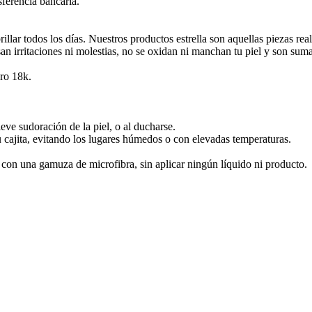
sferencia bancaria.
lar todos los días. Nuestros productos estrella son aquellas piezas re
san irritaciones ni molestias, no se oxidan ni manchan tu piel y son sum
ro 18k.
leve sudoración de la piel, o al ducharse.
u cajita, evitando los lugares húmedos o con elevadas temperaturas.
e con una gamuza de microfibra, sin aplicar ningún líquido ni producto.