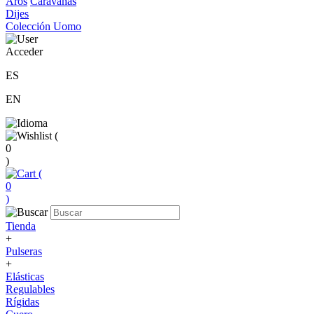
Aros
Caravanas
Dijes
Colección Uomo
Acceder
ES
EN
(
0
)
(
0
)
Tienda
+
Pulseras
+
Elásticas
Regulables
Rígidas