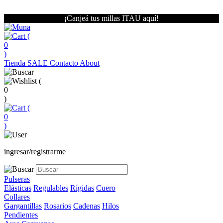
¡Canjeá tus millas ITAU aquí!
(
0
)
Tienda
SALE
Contacto
About
(
0
)
(
0
)
ingresar/registrarme
Pulseras
Elásticas
Regulables
Rígidas
Cuero
Collares
Gargantillas
Rosarios
Cadenas
Hilos
Pendientes