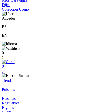
Aros
Caravanas
Dijes
Colección Uomo
Acceder
ES
EN
(
0
)
(
0
)
Tienda
+
Pulseras
+
Elásticas
Regulables
Rígidas