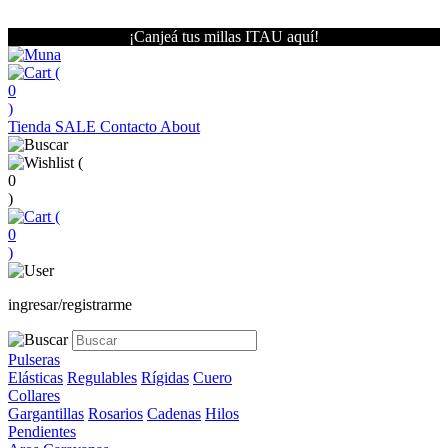
¡Canjeá tus millas ITAU aquí!
(
0
)
Tienda
SALE
Contacto
About
(
0
)
(
0
)
ingresar/registrarme
Pulseras
Elásticas
Regulables
Rígidas
Cuero
Collares
Gargantillas
Rosarios
Cadenas
Hilos
Pendientes