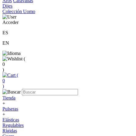
Aros
Caravanas
Dijes
Colección Uomo
Acceder
ES
EN
(
0
)
(
0
)
Tienda
+
Pulseras
+
Elásticas
Regulables
Rígidas