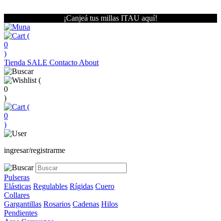
¡Canjeá tus millas ITAU aquí!
(
0
)
Tienda
SALE
Contacto
About
(
0
)
(
0
)
ingresar/registrarme
Pulseras
Elásticas
Regulables
Rígidas
Cuero
Collares
Gargantillas
Rosarios
Cadenas
Hilos
Pendientes