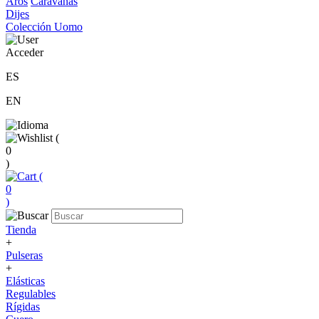
Aros
Caravanas
Dijes
Colección Uomo
Acceder
ES
EN
(
0
)
(
0
)
Tienda
+
Pulseras
+
Elásticas
Regulables
Rígidas