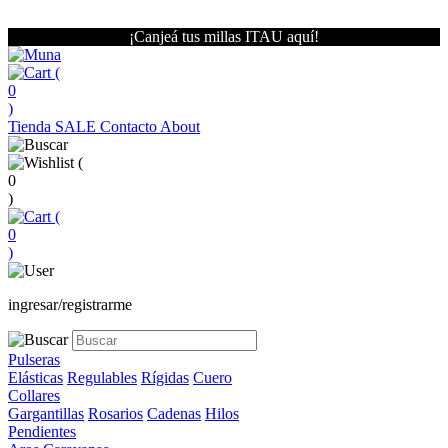
¡Canjeá tus millas ITAU aquí!
(
0
)
Tienda
SALE
Contacto
About
(
0
)
(
0
)
ingresar/registrarme
Pulseras
Elásticas
Regulables
Rígidas
Cuero
Collares
Gargantillas
Rosarios
Cadenas
Hilos
Pendientes