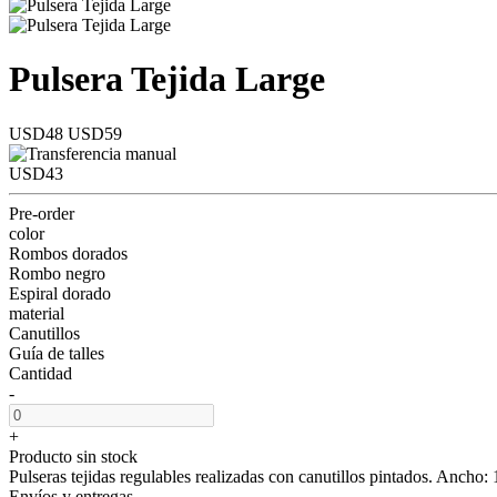
Pulsera Tejida Large
USD48
USD59
USD43
Pre-order
color
Rombos dorados
Rombo negro
Espiral dorado
material
Canutillos
Guía de talles
Cantidad
-
+
Producto sin stock
Pulseras tejidas regulables realizadas con canutillos pintados. Ancho: 
Envíos y entregas