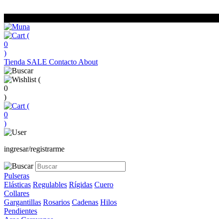
(
0
)
Tienda
SALE
Contacto
About
(
0
)
(
0
)
ingresar/registrarme
Pulseras
Elásticas
Regulables
Rígidas
Cuero
Collares
Gargantillas
Rosarios
Cadenas
Hilos
Pendientes