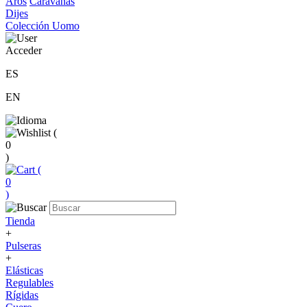
Aros
Caravanas
Dijes
Colección Uomo
Acceder
ES
EN
(
0
)
(
0
)
Tienda
+
Pulseras
+
Elásticas
Regulables
Rígidas