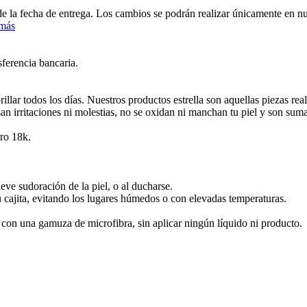
 de la fecha de entrega. Los cambios se podrán realizar únicamente en 
 más
sferencia bancaria.
lar todos los días. Nuestros productos estrella son aquellas piezas re
san irritaciones ni molestias, no se oxidan ni manchan tu piel y son sum
ro 18k.
leve sudoración de la piel, o al ducharse.
u cajita, evitando los lugares húmedos o con elevadas temperaturas.
e con una gamuza de microfibra, sin aplicar ningún líquido ni producto.