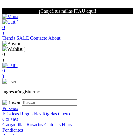
¡Canjeá tus millas ITAU aquí!
(
0
)
Tienda
SALE
Contacto
About
(
0
)
(
0
)
ingresar/registrarme
Pulseras
Elásticas
Regulables
Rígidas
Cuero
Collares
Gargantillas
Rosarios
Cadenas
Hilos
Pendientes