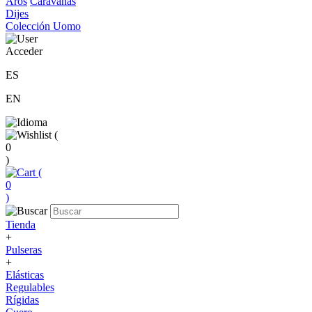
Aros
Caravanas
Dijes
Colección Uomo
Acceder
ES
EN
(
0
)
(
0
)
Tienda
+
Pulseras
+
Elásticas
Regulables
Rígidas